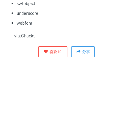
swfobject
underscore
webfont
via:
Ghacks
喜欢
(
0
)
分享