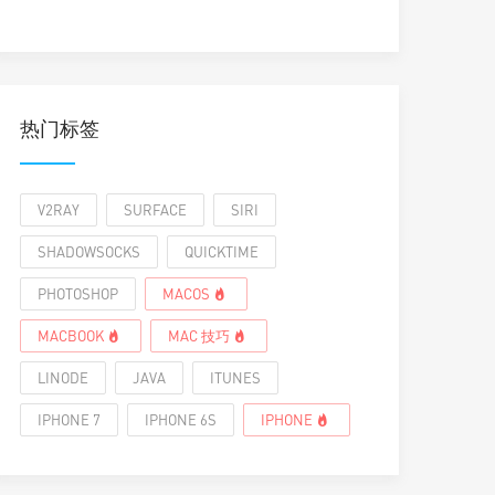
热门标签
V2RAY
SURFACE
SIRI
SHADOWSOCKS
QUICKTIME
PHOTOSHOP
MACOS
MACBOOK
MAC 技巧
LINODE
JAVA
ITUNES
IPHONE 7
IPHONE 6S
IPHONE