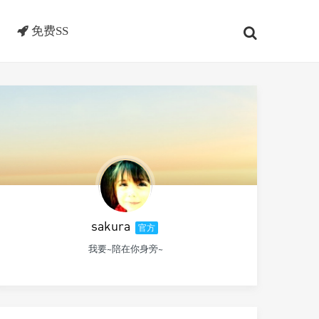
免费SS
sakura
官方
我要~陪在你身旁~