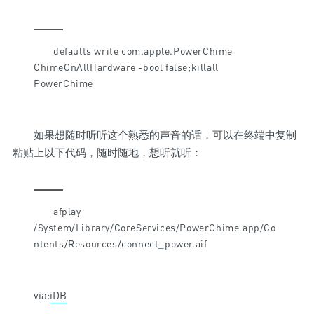
defaults write com.apple.PowerChime
ChimeOnAllHardware -bool false;killall
PowerChime
如果想随时听听这个熟悉的声音的话，可以在终端中复制
粘贴上以下代码，随时随地，想听就听：
afplay
/System/Library/CoreServices/PowerChime.app/Co
ntents/Resources/connect_power.aif
via:
iDB